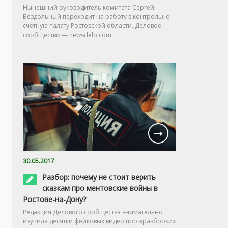
Нынешний руководитель комитета Сергей
Бездольный переходит на работу в контрольно-
счётную палату Ростовской области. Деловое
сообщество — newsdelo.com
30.05.2017
Разбор: почему не стоит верить
сказкам про ментовские войны в
Ростове-на-Дону?
Редакция Делового сообщества внимательно
изучила десятки фейковых видео про «разборки»