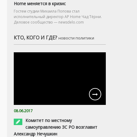
Home меняется в кризис
Гостем студии Михаила Попова стал
исполнительный директор AP Home Чад Тёрни.
Деловое сообщество — newsdelo.com
КТО, КОГО И ГДЕ?
новости политики
08.06.2017
Комитет по местному
самоуправлению ЗС РО возглавит
Александр Нечушкин