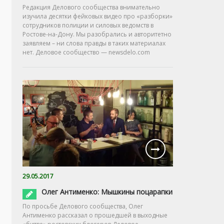
Редакция Делового сообщества внимательно
изучила десятки фейковых видео про «разборки»
сотрудников полиции и силовых ведомств в
Ростове-на-Дону. Мы разобрались и авторитетно
заявляем – ни слова правды в таких материалах
нет. Деловое сообщество — newsdelo.com
29.05.2017
Олег Антименко: Мышкины поцарапки
По просьбе Делового сообщества, Олег
Антименко рассказал о прошедшей в выходные