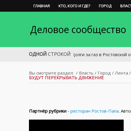
ГЛАВНАЯ
КТО, КОГО И ГДЕ?
ГОРОД
ВЛАС
Деловое сообщество
ОДНОЙ
СТРОКОЙ
Долги за газ в Ростовской области до
Вы смотрите раздел:
/
Власть
/
Город
/
Лента
БУДУТ ПЕРЕКРЫВАТЬ ДВИЖЕНИЕ
Партнёр рубрики
-
ресторан Ростов-Папа
. Авт