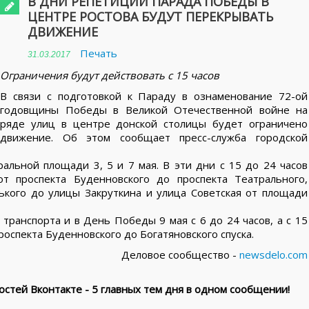
В ДНИ РЕПЕТИЦИЙ ПАРАДА ПОБЕДЫ В
ЦЕНТРЕ РОСТОВА БУДУТ ПЕРЕКРЫВАТЬ
ДВИЖЕНИЕ
Печать
31.03.2017
Ограничения будут действовать с 15 часов
В связи с подготовкой к Параду в ознаменование 72-ой
годовщины Победы в Великой Отечественной войне на
ряде улиц в центре донской столицы будет ограничено
движение. Об этом сообщает пресс-служба городской
альной площади 3, 5 и 7 мая. В эти дни с 15 до 24 часов
т проспекта Буденновского до проспекта Театрального,
ького до улицы Закруткина и улица Советская от площади
ранспорта и в День Победы 9 мая с 6 до 24 часов, а с 15
роспекта Буденновского до Богатяновского спуска.
Деловое сообщество -
newsdelo.com
стей Вконтакте - 5 главных тем дня в одном сообщении!