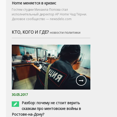
Home меняется в кризис
Гостем студии Михаила Попова стал
исполнительный директор AP Home Чад Тёрни.
Деловое сообщество — newsdelo.com
КТО, КОГО И ГДЕ?
новости политики
30.05.2017
Разбор: почему не стоит верить
сказкам про ментовские войны в
Ростове-на-Дону?