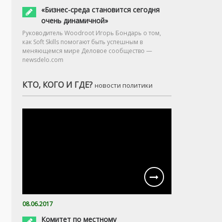
«Бизнес-среда становится сегодня
очень динамичной»
Руководитель Woodroot Игорь Бондарь о том,
как Soft Skills помогают быть успешным в
меняющемся мире Деловое сообщество —
newsdelo.com
КТО, КОГО И ГДЕ?
новости политики
08.06.2017
Комитет по местному