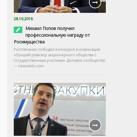
28.10.2016
Михаил Попов получил
профессиональную награду от
Росимущества
Ростовчанин победил в конкурсе в номинации
«Лучший ревизор акционерного общества с
государственным участием» Деловое сообщество
— newsdelo.com