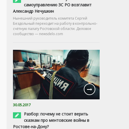
самоуправлению ЗС РО возглавит
Александр Нечушкин
Нынешний руководитель комитета Сергей
Бездольный переходит на работу в контрольно-
счётную палату Ростовской области. Деловое
сообщество — newsdelo.com
30.05.2017
Разбор: почему не стоит верить
сказкам про ментовские войны в
Ростове-на-Дону?