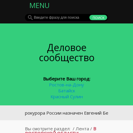
MENU
Деловое
сообщество
Выберите Ваш город:
Ростов-на-Дону
Батайск
Красный Сулин
генпрокурора России назначен Евгений Беркович
Вы смотрите раздел:
/
Лента
/
В