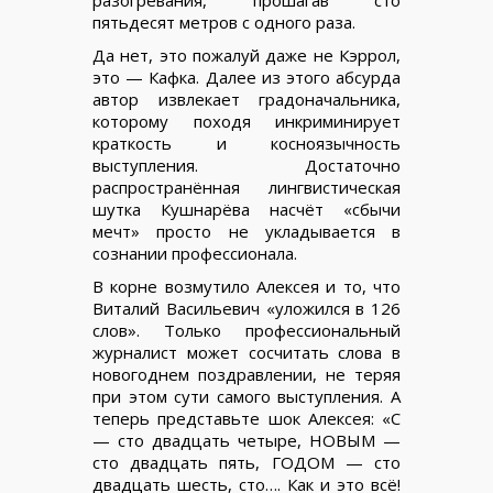
разогревания, прошагав сто
пятьдесят метров с одного раза.
Да нет, это пожалуй даже не Кэррол,
это — Кафка. Далее из этого абсурда
автор извлекает градоначальника,
которому походя инкриминирует
краткость и косноязычность
выступления. Достаточно
распространённая лингвистическая
шутка Кушнарёва насчёт «сбычи
мечт» просто не укладывается в
сознании профессионала.
В корне возмутило Алексея и то, что
Виталий Васильевич «уложился в 126
слов». Только профессиональный
журналист может сосчитать слова в
новогоднем поздравлении, не теряя
при этом сути самого выступления. А
теперь представьте шок Алексея: «С
— cто двадцать четыре, НОВЫМ —
сто двадцать пять, ГОДОМ — сто
двадцать шесть, сто…. Как и это всё!