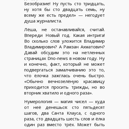
Безобразие! Ну пусть сто тридцать,
ну хотя бы сто двадцать семь, ну
всему же есть предел» — негодует
душа журналиста.
Лёша, не останавливайся, считай.
Впереди Новый год. Какая интрига!
Во сколько слов уложится Владимир
Владимирович? А Рамзан Ахматович?
Давай обсудим это на нетленных
страницах Dno-news в новом году. Ну
и конечно, факт, который не может
подвергаться замалчиванию это то,
что ёлочка зажглась очень быстро.
«Обычно вечнозелёную красавицу
приходится просить трижды, но во
вторник хватило и одного раза».
Нумерология — магия чисел — куда
от неё денешься: сто пятьдесят
шагов, два Санта Клауса, с одного
раза, сто двадцать шесть слов и ёлка
один раз вместо трёх. Может быть