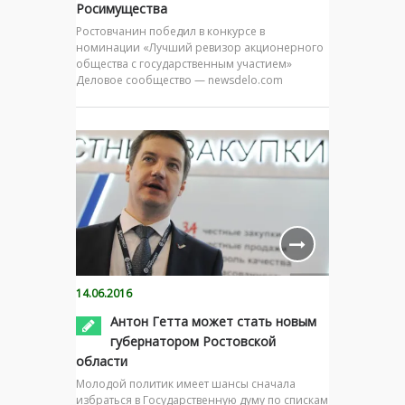
Росимущества
Ростовчанин победил в конкурсе в
номинации «Лучший ревизор акционерного
общества с государственным участием»
Деловое сообщество — newsdelo.com
14.06.2016
Антон Гетта может стать новым
губернатором Ростовской
области
Молодой политик имеет шансы сначала
избраться в Государственную думу по спискам