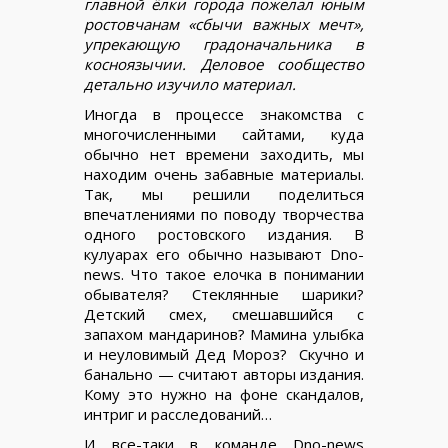
главной ёлки города пожелал юным
ростовчанам «сбычи важных мечт»,
упрекающую градоначальника в
косноязычии. Деловое сообщество
детально изучило материал.
Иногда в процессе знакомства с
многочисленными сайтами, куда
обычно нет времени заходить, мы
находим очень забавные материалы.
Так, мы решили поделиться
впечатлениями по поводу творчества
одного ростовского издания. В
кулуарах его обычно называют Dno-
news. Что такое елочка в понимании
обывателя? Стеклянные шарики?
Детский смех, смешавшийся с
запахом мандаринов? Мамина улыбка
и неуловимый Дед Мороз? Скучно и
банально — считают авторы издания.
Кому это нужно на фоне скандалов,
интриг и расследований…
И все-таки в команде Dno-news