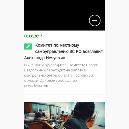
08.06.2017
Комитет по местному
самоуправлению ЗС РО возглавит
Александр Нечушкин
Нынешний руководитель комитета Сергей
Бездольный переходит на работу в
контрольно-счётную палату Ростовской
области. Деловое сообщество —
newsdelo.com