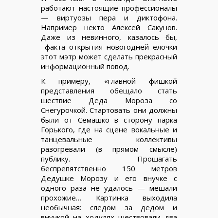
работают настоящие профессионалы
— виртуозы пера и диктофона.
Например некто Алексей Сакунов.
Даже из невинного, казалось бы,
факта открытия новогодней ёлочки
этот мэтр может сделать прекрасный
информационный повод.
К примеру, «главной фишкой
представления обещало стать
шествие Деда Мороза со
Снегурочкой. Стартовать они должны
были от Семашко в сторону парка
Горького, где на сцене вокальные и
танцевальные коллективы
разогревали (в прямом смысле)
публику. Прошагать
беспрепятственно 150 метров
Дедушке Морозу и его внучке с
одного раза не удалось — мешали
прохожие… Картинка выходила
необычная: следом за дедом и
внучкой на ходулях шествовали два