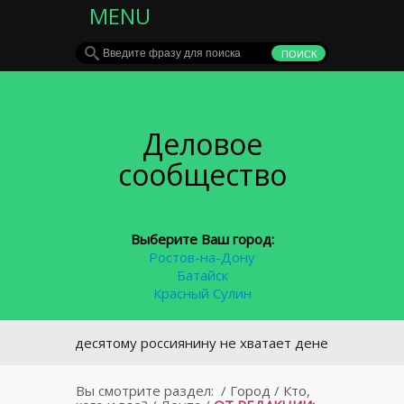
MENU
Деловое
сообщество
Выберите Ваш город:
Ростов-на-Дону
Батайск
Красный Сулин
му десятому россиянину не хватает денег на еду
Вы смотрите раздел:
/
Город
/
Кто,