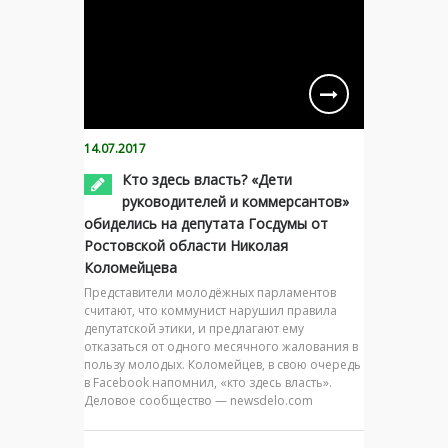
14.07.2017
Кто здесь власть? «Дети
руководителей и коммерсантов»
обиделись на депутата Госдумы от
Ростовской области Николая
Коломейцева
Представители молодёжных парламентов
считают, что коммунист нарушил правила
депутатской этики, и предлагают ему
отказаться от одного месячного жалования в
пользу молодых. Коломейцев, в свою очередь
в Facebook напомнил, «кто здесь власть».
Деловое сообщество — newsdelo.com