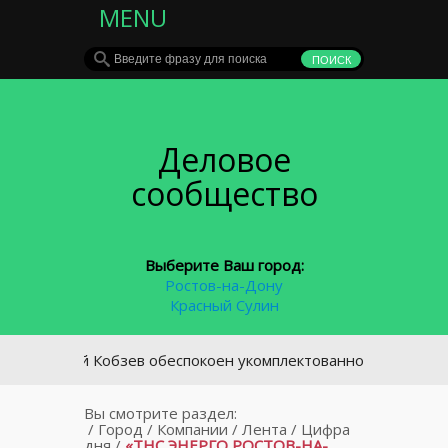
MENU
Деловое
сообщество
Выберите Ваш город:
Ростов-на-Дону
Красный Сулин
Юрий Кобзев обеспокоен укомплектованностью врачами в т
Вы смотрите раздел:
/
Город
/
Компании
/
Лента
/
Цифра
дня
/
«ТНС ЭНЕРГО РОСТОВ-НА-