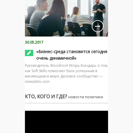
30.05.2017
«Бизнес-среда становится сегодня
очень динамичной»
Руководитель Woodroot Игорь Бондарь о том,
как Soft Skills помогают быть успешным в
меняющемся мире Деловое сообщество —
newsdelo.com
КТО, КОГО И ГДЕ?
новости политики