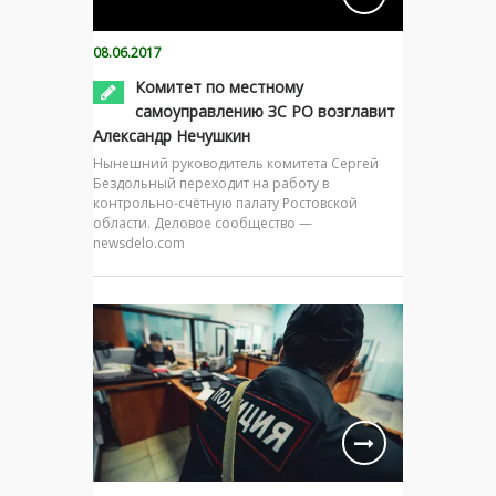
08.06.2017
Комитет по местному
самоуправлению ЗС РО возглавит
Александр Нечушкин
Нынешний руководитель комитета Сергей
Бездольный переходит на работу в
контрольно-счётную палату Ростовской
области. Деловое сообщество —
newsdelo.com