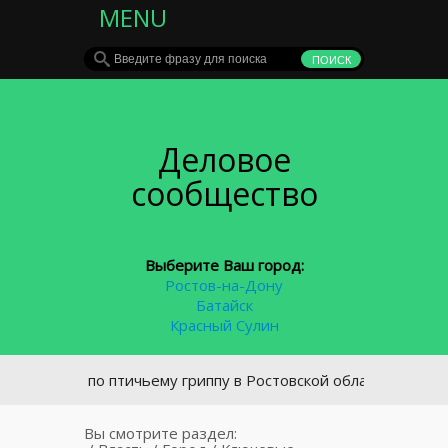
MENU
Деловое
сообщество
Выберите Ваш город:
Ростов-на-Дону
Батайск
Красный Сулин
тин по птичьему гриппу в Ростовской области снят
Вы смотрите раздел: