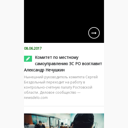
08.06.2017
Комитет по местному
самоуправлению ЗС РО возглавит
Александр Нечушкин
Нынешний руководитель комитета Сергей
Бездольный переходит на работу в
контрольно-счётную палату Ростовской
области. Деловое сообщество —
newsdelo.com