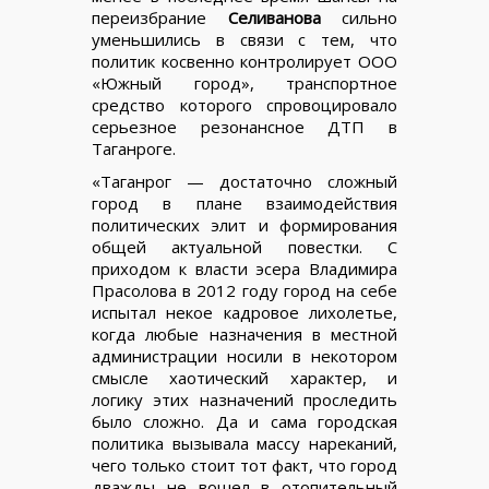
переизбрание
Селиванова
сильно
уменьшились в связи с тем, что
политик косвенно контролирует ООО
«Южный город», транспортное
средство которого спровоцировало
серьезное резонансное ДТП в
Таганроге.
«Таганрог — достаточно сложный
город в плане взаимодействия
политических элит и формирования
общей актуальной повестки. С
приходом к власти эсера Владимира
Прасолова в 2012 году город на себе
испытал некое кадровое лихолетье,
когда любые назначения в местной
администрации носили в некотором
смысле хаотический характер, и
логику этих назначений проследить
было сложно. Да и сама городская
политика вызывала массу нареканий,
чего только стоит тот факт, что город
дважды не вошел в отопительный