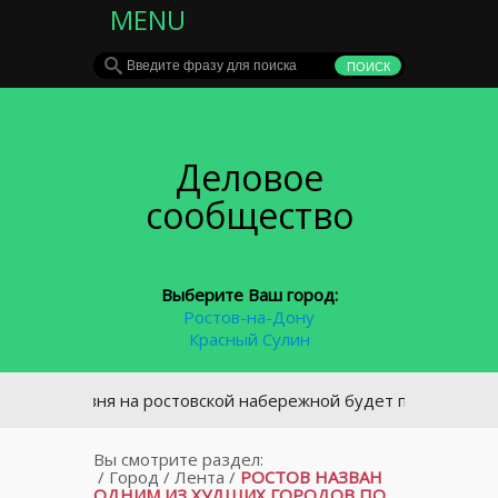
MENU
Деловое
сообщество
Выберите Ваш город:
Ростов-на-Дону
Красный Сулин
Часовня на ростовской набережной будет построена на ден
Вы смотрите раздел:
/
Город
/
Лента
/
РОСТОВ НАЗВАН
ОДНИМ ИЗ ХУДШИХ ГОРОДОВ ПО