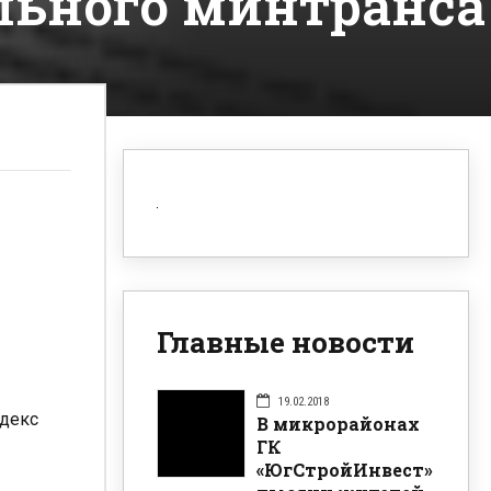
льного минтранса
Главные новости
19.02.2018
ндекс
В микрорайонах
ГК
«ЮгСтройИнвест»