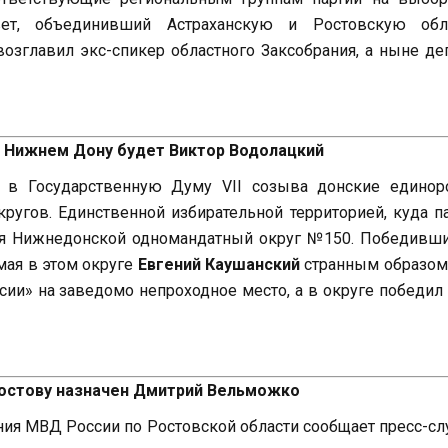
ет, объединивший Астраханскую и Ростовскую обла
озглавил экс-спикер областного Заксобрания, а ныне де
а Нижнем Дону будет Виктор Водолацкий
и в Государственную Думу VII созыва донские единор
ругов. Единственной избирательной территорией, куда п
лся Нижнедонской одномандатный округ №150. Победивш
мая в этом округе
Евгений Каушанский
странным образом
ии» на заведомо непроходное место, а в округе победил
Ростову назначен Дмитрий Вельможко
ения МВД России по Ростовской области сообщает пресс-с