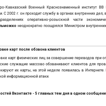
еро-Кавказский Военный Краснознаменный институт ВВ
С 2002 г. он проходит службу в органах внутренних дел, 
азделениях оперативно-розыскной части экономиче
льможко
неоднократно поощрялся Министром внутренних
овке карт после обзвона клиентов
вке карт физических лиц за совершение переводов при о
овские служащие массово обзванивают клиентов для про
ируют их карты, на этой неделе появилась в Интернете.
кой информационной атаки.
стей Вконтакте - 5 главных тем дня в одном сообщени