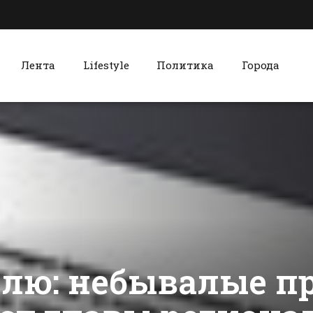
Лента
Lifestyle
Политика
Города
к
Красный Сулин
Жителей Батайска
Волейболь
призвали
команда из
очистить от снега
Красного С
подходы к домам
победила в
сти Батайска
Все новости Красного Сулина
и дворы
турнире на
Героя Сове
союза
елю: небывалые пр