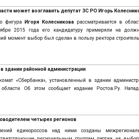
ласти может возглавить депутат ЗС РО Игорь Колесник
то фигура
Игоря Колесникова
рассматривается в облас
оябре 2015 года его кандидатуру примеряли на должн
ний момент выбор был сделан в пользу ректора строител
 в здании районной администрации
комат «Сбербанка», установленный в здании администр
 области. Об этом сообщает издание Ростов.Ру. Напад
ководителем четырех регионов
лений единороссов над ними созданы межрегионал
ответствующие региональным группам партии на выбор