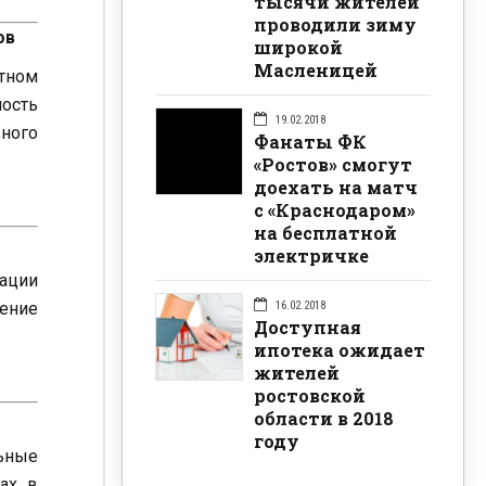
тысячи жителей
проводили зиму
ов
широкой
Масленицей
тном
ость
19.02.2018
ьного
Фанаты ФК
«Ростов» смогут
доехать на матч
с «Краснодаром»
на бесплатной
электричке
ации
16.02.2018
ение
Доступная
ипотека ожидает
жителей
ростовской
области в 2018
году
ьные
ах в