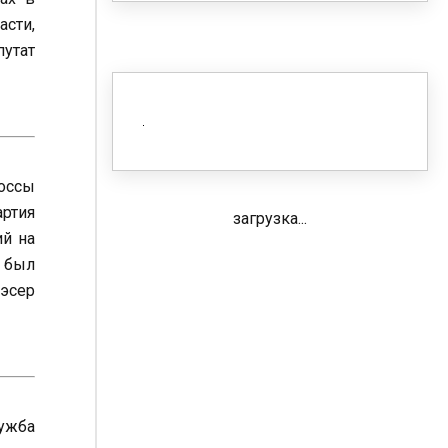
сти,
путат
оссы
артия
загрузка...
ий на
 был
 эсер
лужба