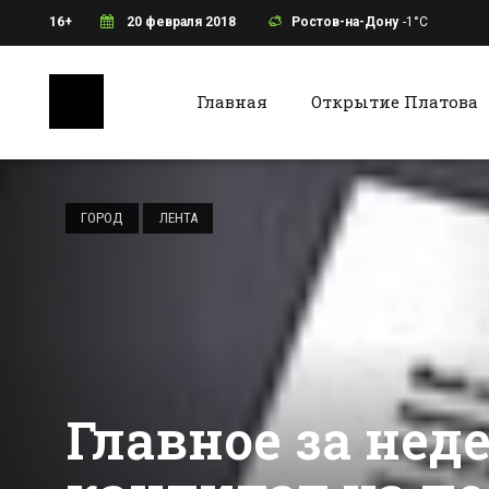
16+
20 февраля 2018
Ростов-на-Дону
-1°C
Главная
Открытие Платова
Ростов-на-Дону
Батайс
Маршрутчик
лихач на дорогах
ГОРОД
ЛЕНТА
Ростова доводит
пассажиров до
Все новости Ростова-на-Дону
Все ново
инфаркта
Главное за нед