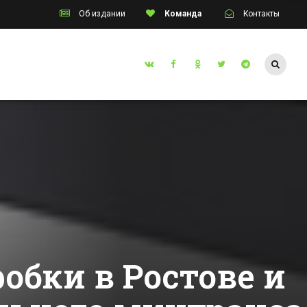
Об издании
Команда
Контакты
Таганрог
ная
Таганрогские
мастера
улина
изготовили стелу
для сочинского
Все новости Таганрога
 Кубок
парка,
тского
посвященную
Олимпиаде 2014
обки в Ростове и