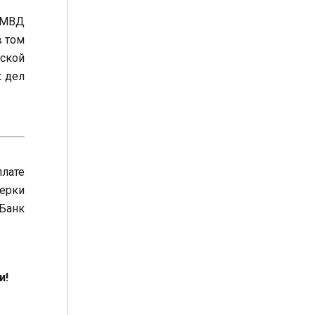
 МВД
в том
ской
 дел
плате
верки
 Банк
и!