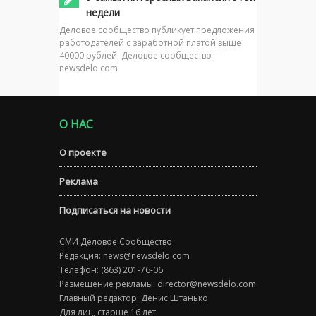
недели
Деловое сообщество публикует предложения
работодателей с заработной платой выше
40000 рублей. Деловое сообщество —
newsdelo.com
О НАС
О проекте
Реклама
Подписаться на новости
СМИ Деловое Сообщество
Редакция:
news@newsdelo.com
Телефон: (863) 201-76-06
Размещение рекламы:
director@newsdelo.com
Главный редактор: Денис Штанько
Для лиц, старше 16 лет.