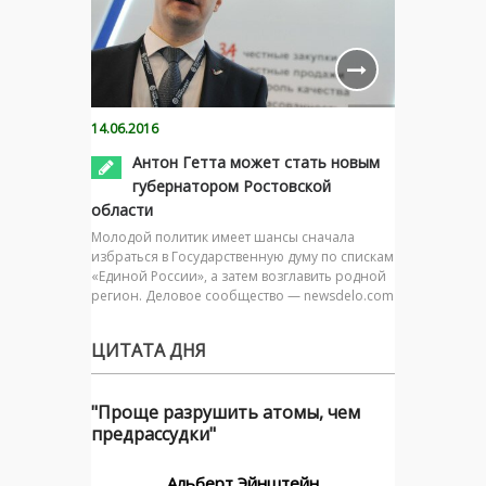
14.06.2016
Антон Гетта может стать новым
губернатором Ростовской
области
Молодой политик имеет шансы сначала
избраться в Государственную думу по спискам
«Единой России», а затем возглавить родной
регион. Деловое сообщество — newsdelo.com
ЦИТАТА ДНЯ
"Проще разрушить атомы, чем
предрассудки"
Альберт Эйнштейн