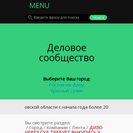
MENU
Деловое
сообщество
Выберите Ваш город:
Ростов-на-Дону
Красный Сулин
 Ростовской области с начала года более 2000 водителей ош
Вы смотрите раздел:
/
Город
/
Компании
/
Лента
/
ДИЗО
ЧЕРЕЗ СУД ТРЕБУЕТ ВЫКУПИТЬ У