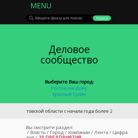
MENU
Деловое
сообщество
Выберите Ваш город:
Ростов-на-Дону
Красный Сулин
В Ростовской области с начала года более 2000 водителей о
Вы смотрите раздел:
/
Власть
/
Город
/
Компании
/
Лента
/
Цифра
дня
/
23 ПРЕДПРИЯТИЯ