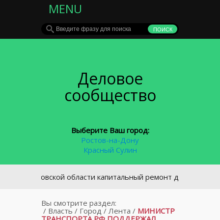
MENU
Деловое
сообщество
Выберите Ваш город:
Ростов-на-Дону
Красный Сулин
 Ростовской области капитальный ремонт домов будут пров
Вы смотрите раздел:
/
Власть
/
Город
/
Лента
/
МИНИСТР
ТРАНСПОРТА РФ ПОДДЕРЖАЛ