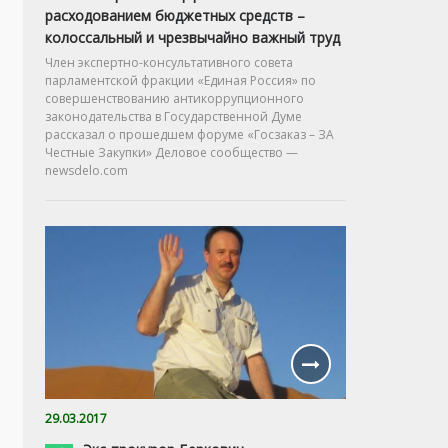
расходованием бюджетных средств –
колоссальный и чрезвычайно важный труд
Член экспертно-консультативного совета
парламентской фракции «Единая Россия» по
совершенствованию антикоррупционного
законодательства в Государственной Думе
рассказал о прошедшем форуме «Госзаказ – ЗА
Честные Закупки» Деловое сообщество —
newsdelo.com
29.03.2017