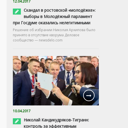
12.04.2017
Скандал в ростовской «молодёжке»:
выборы в Молодёжный парламент
при Госдуме оказались нелегитимными
Решение об избрании Николая Архипова было
принято в отсутствие кворума Деловое
сообщество — newsdelo.com
10.04.2017
Николай Кандикудряков-Тигранн:
контроль за эффективным