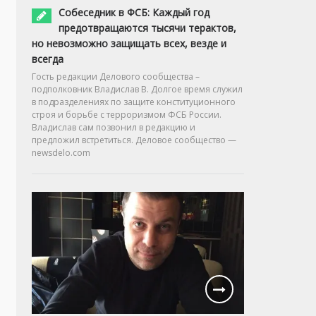
Собеседник в ФСБ: Каждый год
предотвращаются тысячи терактов,
но невозможно защищать всех, везде и
всегда
Гость редакции Делового сообщества –
подполковник Владислав В. Долгое время служил
в подразделениях по защите конституционного
строя и борьбе с терроризмом ФСБ России.
Владислав сам позвонил в редакцию и
предложил встретиться. Деловое сообщество —
newsdelo.com