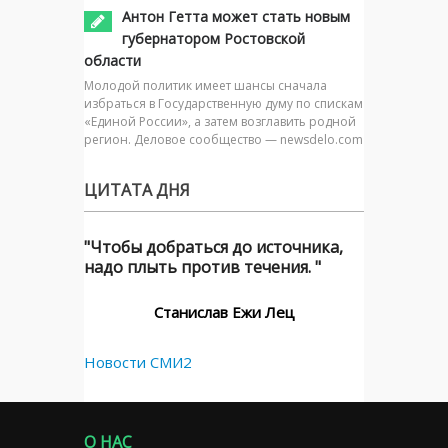
Антон Гетта может стать новым
губернатором Ростовской
области
Молодой политик имеет шансы сначала
избраться в Государственную думу по спискам
«Единой России», а затем возглавить родной
регион. Деловое сообщество — newsdelo.com
ЦИТАТА ДНЯ
"Чтобы добраться до источника,
надо плыть против течения. "
Станислав Ежи Лец
Новости СМИ2
О НАС