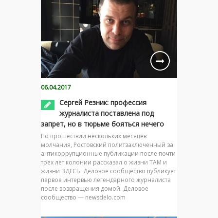
06.04.2017
Сергей Резник: профессия
журналиста поставлена под
запрет, но в тюрьме бояться нечего
По прошествии нескольких месяцев
молчания, Ростовский политзаключенный за
антикоррупционные публикации после почти
трех лет колонии рассказал о жизни ТАМ и
жизни ЗДЕСЬ. Деловое сообщество публикует
первое интервью легендарного журналиста
после возвращения домой. Деловое
сообщество — newsdelo.com