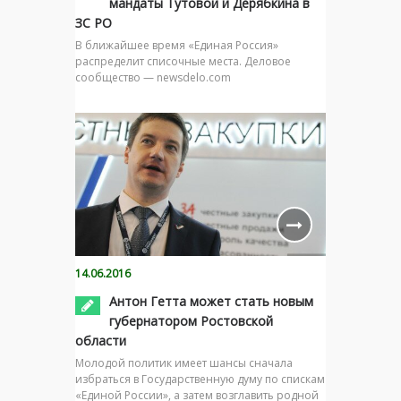
мандаты Тутовой и Дерябкина в
ЗС РО
В ближайшее время «Единая Россия»
распределит списочные места. Деловое
сообщество — newsdelo.com
14.06.2016
Антон Гетта может стать новым
губернатором Ростовской
области
Молодой политик имеет шансы сначала
избраться в Государственную думу по спискам
«Единой России», а затем возглавить родной