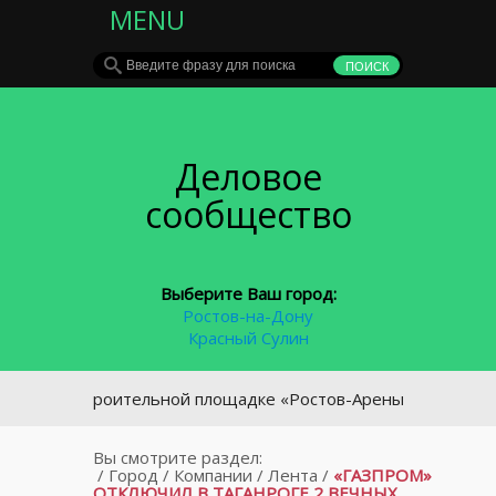
MENU
Деловое
сообщество
Выберите Ваш город:
Ростов-на-Дону
Красный Сулин
На строительной площадке «Ростов-Арены» начали демон
Вы смотрите раздел:
/
Город
/
Компании
/
Лента
/
«ГАЗПРОМ»
ОТКЛЮЧИЛ В ТАГАНРОГЕ 2 ВЕЧНЫХ