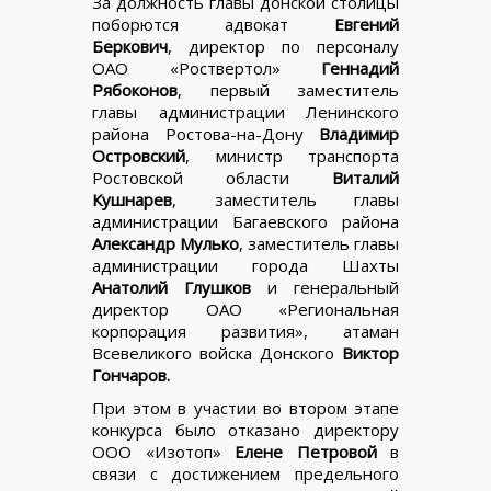
За должность главы донской столицы
поборются адвокат
Евгений
Беркович
, директор по персоналу
ОАО «Роствертол»
Геннадий
Рябоконов
, первый заместитель
главы администрации Ленинского
района Ростова-на-Дону
Владимир
Островский
, министр транспорта
Ростовской области
Виталий
Кушнарев
, заместитель главы
администрации Багаевского района
Александр Мулько
, заместитель главы
администрации города Шахты
Анатолий Глушков
и генеральный
директор ОАО «Региональная
корпорация развития», атаман
Всевеликого войска Донского
Виктор
Гончаров.
При этом в участии во втором этапе
конкурса было отказано директору
ООО «Изотоп»
Елене Петровой
в
связи с достижением предельного