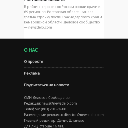
В рейтинг терапевтов России вошли врачи из
69 регионов. Ростовская область заняла
третью строчку после Краснодарского края и
Кемеровской области. Деловое сообщество
— newsdelo.com
О НАС
О проекте
Реклама
Подписаться на новости
СМИ Деловое Сообщество
Редакция:
news@newsdelo.com
Телефон: (863) 201-76-06
Размещение рекламы:
director@newsdelo.com
Главный редактор: Денис Штанько
Для лиц, старше 16 лет.