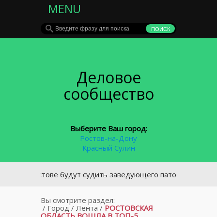
MENU
Деловое
сообщество
Выберите Ваш город:
Ростов-на-Дону
Красный Сулин
В Ростове будут судить заведующего патологоанатомичес
Вы смотрите раздел:
/
Город
/
Лента
/
РОСТОВСКАЯ
ОБЛАСТЬ ВОШЛА В ТОП-5