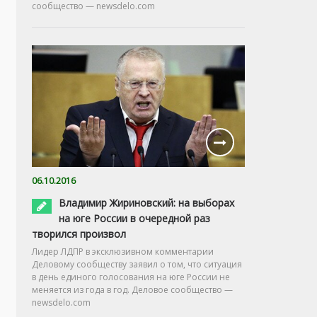
сообщество — newsdelo.com
06.10.2016
Владимир Жириновский: на выборах
на юге России в очередной раз
творился произвол
Лидер ЛДПР в эксклюзивном комментарии
Деловому сообществу заявил о том, что ситуация
в день единого голосования на юге России не
меняется из года в год. Деловое сообщество —
newsdelo.com