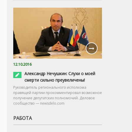
12.10.2016
Александр Нечушкин: Слухи о моей
смерти сильно преувеличены!
Руководитель регионального исполкома
правящей партии прокомментировал возможное
получение депутатских полномочий. Деловое
сообщество — newsdelo.com
РАБОТА