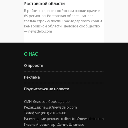
Ростовской области
В рейтинг терапевтов России вошли врачи из
69 регионов. Ростовская область заняла
третью строчку после Краснодарского края и
Кемеровской области. Деловое сообщество
— newsdelo.com
О НАС
О проекте
Реклама
Подписаться на новости
СМИ Деловое Сообщество
Редакция:
news@newsdelo.com
Телефон: (863) 201-76-06
Размещение рекламы:
director@newsdelo.com
Главный редактор: Денис Штанько