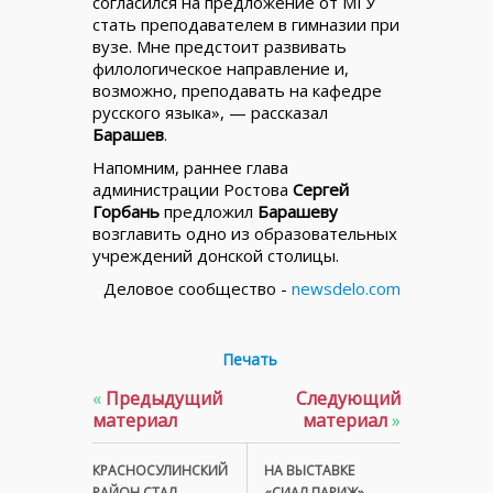
согласился на предложение от МГУ
стать преподавателем в гимназии при
вузе. Мне предстоит развивать
филологическое направление и,
возможно, преподавать на кафедре
русского языка», — рассказал
Барашев
.
Напомним, раннее глава
администрации Ростова
Сергей
Горбань
предложил
Барашеву
возглавить одно из образовательных
учреждений донской столицы.
Деловое сообщество -
newsdelo.com
Печать
«
Предыдущий
Следующий
материал
материал
»
КРАСНОСУЛИНСКИЙ
НА ВЫСТАВКЕ
РАЙОН СТАЛ
«СИАЛ ПАРИЖ»