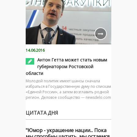
14.06.2016
Антон Гетта может стать новым
губернатором Ростовской
области
Молодой политик имеет шансы сначала
избраться в Государственную думу по спискам
«Единой России», а затем возглавить родной
регион. Деловое сообщество — newsdelo.com
ЦИТАТА ДНЯ
"Юмор - украшение нации... Пока
мы способны шутить, мы остаемся