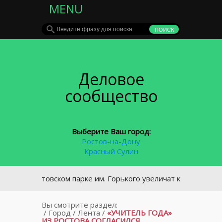
MENU
Деловое
сообщество
Выберите Ваш город:
Ростов-на-Дону
Красный Сулин
В ростовском парке им. Горького увеличат количество кам
Вы смотрите раздел:
/
Город
/
Лента
/
«УЧИТЕЛЬ ГОДА»
ИЗ РОСТОВА СОГЛАСИЛСЯ