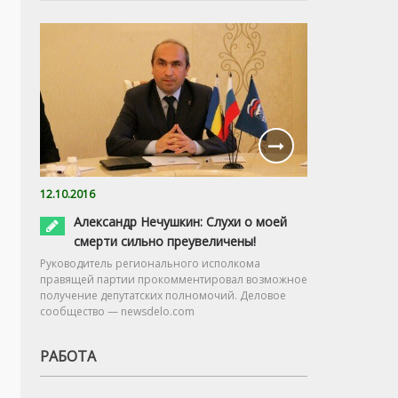
12.10.2016
Александр Нечушкин: Слухи о моей
смерти сильно преувеличены!
Руководитель регионального исполкома
правящей партии прокомментировал возможное
получение депутатских полномочий. Деловое
сообщество — newsdelo.com
РАБОТА