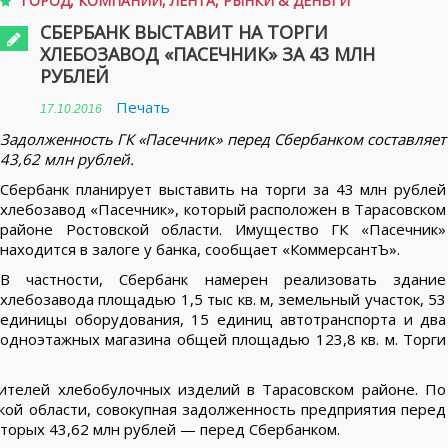
ГОРОД
,
КОМПАНИИ
,
ЛЕНТА
,
РЫНКИ & ДЕНЬГИ
СБЕРБАНК ВЫСТАВИТ НА ТОРГИ
ХЛЕБОЗАВОД «ПАСЕЧНИК» ЗА 43 МЛН
РУБЛЕЙ
Печать
17.10.2016
Задолженность ГК «Пасечник» перед Сбербанком составляет
43,62 млн рублей.
Сбербанк планирует выставить на торги за 43 млн рублей
хлебозавод «Пасечник», который расположен в Тарасовском
районе Ростовской области. Имущество ГК «Пасечник»
находится в залоге у банка, сообщает «КоммерсантЪ».
В частности, Сбербанк намерен реализовать здание
хлебозавода площадью 1,5 тыс кв. м, земельный участок, 53
единицы оборудования, 15 единиц автотранспорта и два
одноэтажных магазина общей площадью 123,8 кв. м. Торги
ителей хлебобулочных изделий в Тарасовском районе. По
кой области, совокупная задолженность предприятия перед
оторых 43,62 млн рублей — перед Сбербанком.