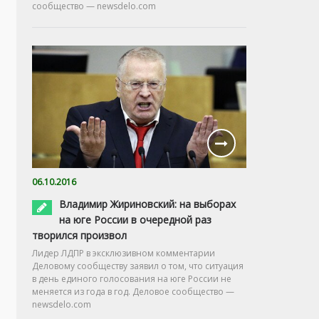
сообщество — newsdelo.com
06.10.2016
Владимир Жириновский: на выборах
на юге России в очередной раз
творился произвол
Лидер ЛДПР в эксклюзивном комментарии
Деловому сообществу заявил о том, что ситуация
в день единого голосования на юге России не
меняется из года в год. Деловое сообщество —
newsdelo.com