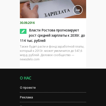
30.09.2016
Власти Ростова прогнозируют
рост средней зарплаты к 2030г. до
114 тыс. рублей
Также будет расти и фонд заработной платы,
который к 2013г. может увеличится до 547,6
млрд. рублей. Деловое сообщество —
newsdelo.com
О НАС
О проекте
Реклама