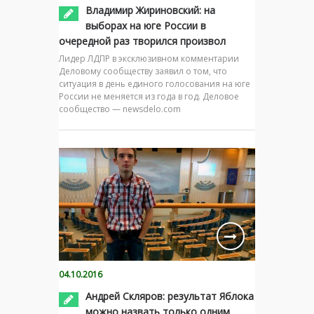
Владимир Жириновский: на
выборах на юге России в
очередной раз творился произвол
Лидер ЛДПР в эксклюзивном комментарии
Деловому сообществу заявил о том, что
ситуация в день единого голосования на юге
России не меняется из года в год. Деловое
сообщество — newsdelo.com
04.10.2016
Андрей Скляров: результат Яблока
можно назвать только одним