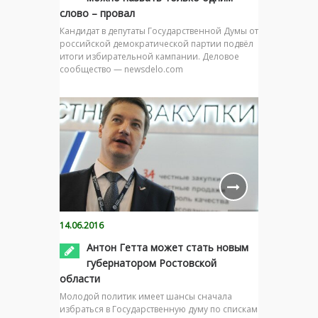
слово – провал
Кандидат в депутаты Государственной Думы от
российской демократической партии подвёл
итоги избирательной кампании. Деловое
сообщество — newsdelo.com
14.06.2016
Антон Гетта может стать новым
губернатором Ростовской
области
Молодой политик имеет шансы сначала
избраться в Государственную думу по спискам