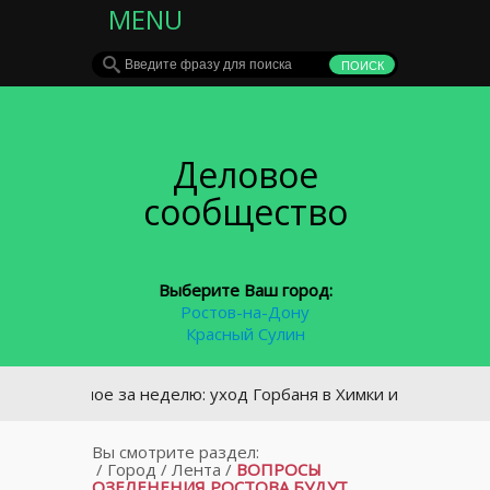
MENU
Деловое
сообщество
Выберите Ваш город:
Ростов-на-Дону
Красный Сулин
Главное за неделю: уход Горбаня в Химки и крупное ДТП в
Вы смотрите раздел:
/
Город
/
Лента
/
ВОПРОСЫ
ОЗЕЛЕНЕНИЯ РОСТОВА БУДУТ