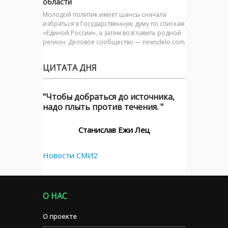
области
Молодой политик имеет шансы сначала
избраться в Государственную думу по спискам
«Единой России», а затем возглавить родной
регион. Деловое сообщество — newsdelo.com
ЦИТАТА ДНЯ
"Чтобы добраться до источника,
надо плыть против течения. "
Станислав Ежи Лец
Новости СМИ2
О НАС
О проекте