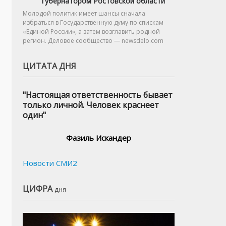
губернатором Ростовской области
Молодой политик имеет шансы сначала
избраться в Государственную думу по спискам
«Единой России», а затем возглавить родной
регион. Деловое сообщество — newsdelo.com
ЦИТАТА ДНЯ
"Настоящая ответственность бывает
только личной. Человек краснеет
один"
Фазиль Искандер
Новости СМИ2
ЦИФРА
дня