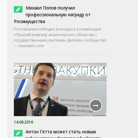
Михаил Попов получил
профессиональную награду от
Росимущества
Ростовчанин победил в конкурсе в номинации
«Лучший ревизор акционерного общества с
государственным участием» Деловое сообщество
— newsdelo.com
14.06.2016
Антон Гетта может стать новым