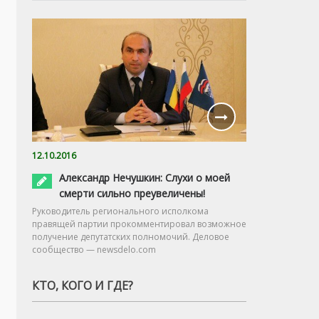
12.10.2016
Александр Нечушкин: Слухи о моей
смерти сильно преувеличены!
Руководитель регионального исполкома
правящей партии прокомментировал возможное
получение депутатских полномочий. Деловое
сообщество — newsdelo.com
КТО, КОГО И ГДЕ?