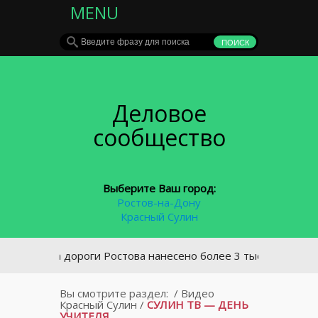
MENU
Деловое
сообщество
Выберите Ваш город:
Ростов-на-Дону
Красный Сулин
На дороги Ростова нанесено более 3 тыс. кв. м. дорожно
Вы смотрите раздел:
/
Видео
Красный Сулин
/
СУЛИН ТВ — ДЕНЬ
УЧИТЕЛЯ