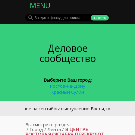
MENU
Деловое
сообщество
Выберите Ваш город:
Ростов-на-Дону
Красный Сулин
Главное за сентябрь: выступление Басты, победа Кобзева 
Вы смотрите раздел:
/
Город
/
Лента
/
В ЦЕНТРЕ
РОСТОВА 9 ОКТЯБРЯ ПЕРЕКРОЮТ