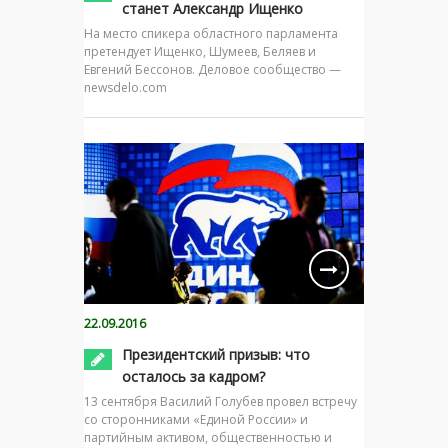
станет Александр Ищенко
На место спикера областного парламента
претендует Ищенко, Шумеев, Беляев и
Евгений Бессонов. Деловое сообщество —
newsdelo.com
22.09.2016
Президентский призыв: что
осталось за кадром?
13 сентября Василий Голубев провел встречу
со сторонниками «Единой России» и
партийным активом, общественностью и