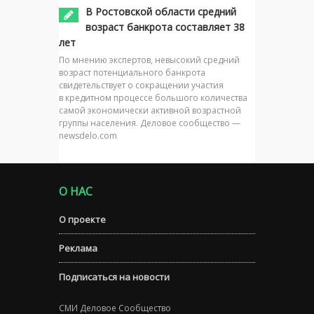
В Ростовской области средний
возраст банкрота составляет 38
лет
По мнению экспертов, невысокий средний
возраст потенциального банкрота
свидетельствует о сокращении участия
в кредитном процессе большого количества
самой экономически активной возрастной
группы населения. Деловое сообщество —
newsdelo.com
О НАС
О проекте
Реклама
Подписаться на новости
СМИ Деловое Сообщество