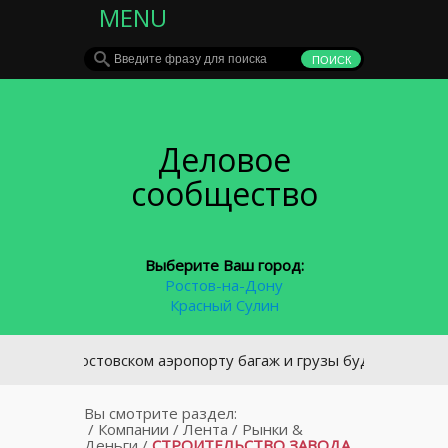
MENU
Деловое
сообщество
Выберите Ваш город:
Ростов-на-Дону
Красный Сулин
В ростовском аэропорту багаж и грузы будут перевозить
Вы смотрите раздел:
/
Компании
/
Лента
/
Рынки &
Деньги
/
СТРОИТЕЛЬСТВО ЗАВОДА