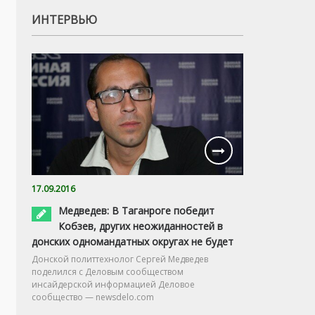
ИНТЕРВЬЮ
17.09.2016
Медведев: В Таганроге победит
Кобзев, других неожиданностей в
донских одномандатных округах не будет
Донской политтехнолог Сергей Медведев
поделился с Деловым сообществом
инсайдерской информацией Деловое
сообщество — newsdelo.com