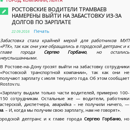
ГОРОД
,
КОМПАНИИ
,
ЛЕНТА
РОСТОВСКИЕ ВОДИТЕЛИ ТРАМВАЕВ
НАМЕРЕНЫ ВЫЙТИ НА ЗАБАСТОВКУ ИЗ-ЗА
ДОЛГОВ ПО ЗАРПЛАТЕ
Печать
22.09.2016
Забастовка стала крайней мерой для работников МУП
«РТК», так как они уже обращались в городской дептранс и к
главе города
Сергею Горбаню
, но остались
неуслышанными.
В Ростове-на-Дону грозят выйти на забастовку сотрудники
«Ростовской транспортной компании», так как они не
получают зарплату с июля текущего года. Об этом сообщает
Rostov.ru.
«Зарплату выдали только части водителей, примерно 100-
150 сотрудникам. Остальные же — водители, работники
астерской, диспетчера, аварийка – не получили ничего, —
на
. – И, когда мы получим свою зарплату, нам не говорят».
ородской дептранс и к главе города
Сергею Горбаню
, но