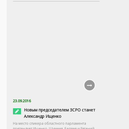
23.09.2016
Новым председателем ЗСРО станет
Александр Ищенко
На место спикера областного парламента
претендует Ищенко, Шумеев, Беляев и Евгений