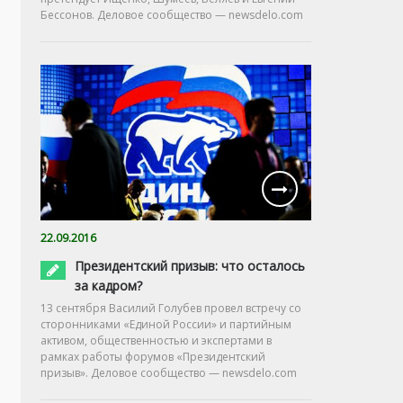
Бессонов. Деловое сообщество — newsdelo.com
22.09.2016
Президентский призыв: что осталось
за кадром?
13 сентября Василий Голубев провел встречу со
сторонниками «Единой России» и партийным
активом, общественностью и экспертами в
рамках работы форумов «Президентский
призыв». Деловое сообщество — newsdelo.com