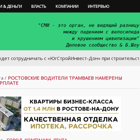
И & ДЕНЬГИ
ВЛАСТЬ
КОМПАНИИ
ИНТЕРВЬЮ
"СМИ - это орган, не видящий разницу
между падением с велосипеда
и крушением цивилизации"
Деловое сообщество & Б.Шоу
рудничать с «ЮгСтройИнвест-Дон» при строительстве микро
та
/
РОСТОВСКИЕ ВОДИТЕЛИ ТРАМВАЕВ НАМЕРЕНЫ
АРПЛАТЕ