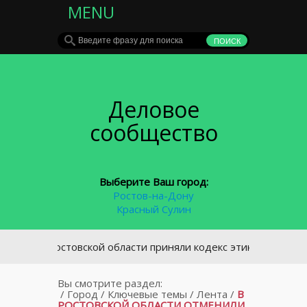
MENU
Деловое
сообщество
Выберите Ваш город:
Ростов-на-Дону
Красный Сулин
В Ростовской области приняли кодекс этики и служебного
Вы смотрите раздел:
/
Город
/
Ключевые темы
/
Лента
/
В
РОСТОВСКОЙ ОБЛАСТИ ОТМЕНИЛИ