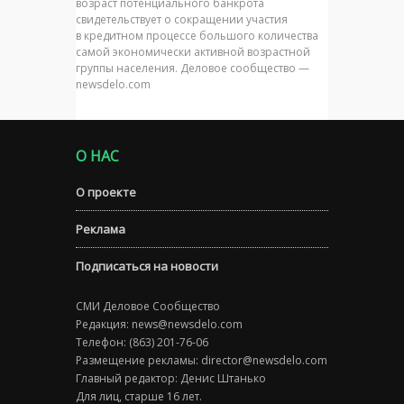
возраст потенциального банкрота
свидетельствует о сокращении участия
в кредитном процессе большого количества
самой экономически активной возрастной
группы населения. Деловое сообщество —
newsdelo.com
О НАС
О проекте
Реклама
Подписаться на новости
СМИ Деловое Сообщество
Редакция:
news@newsdelo.com
Телефон: (863) 201-76-06
Размещение рекламы:
director@newsdelo.com
Главный редактор: Денис Штанько
Для лиц, старше 16 лет.