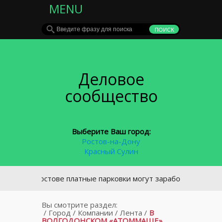
MENU
Деловое
сообщество
Выберите Ваш город:
Ростов-на-Дону
Красный Сулин
В Ростове платные парковки могут заработать с 23 сентяб
Вы смотрите раздел:
/
Город
/
Компании
/
Лента
/
В
ВОЛГОДОНСКОМ «АТОММАШЕ»