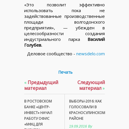
«Это позволит эффективно
использовать пока не
задействованные производственные
площади волгодонского
предприятия», — убежден в
целесообразности создания
индустриального парка
Василий
Голубев.
Деловое сообщество -
newsdelo.com
Печать
«
Предыдущий
Следующий
материал
материал
»
В РОСТОВСКОМ
ВЫБОРЫ-2016: КАК
БАНКЕ «ЦЕНТР-
ГОЛОСОВАЛИ В
ИНВЕСТ» НАЧАЛ
КРАСНОСУЛИНСКОМ
РАБОТУ ОФИС
РАЙОНЕ
«МФЦ ДЛЯ
19.09.2016
By