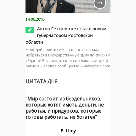
14.06.2016
Антон Гетта может стать новым
губернатором Ростовской
области
Молодой политик имеет шансы сначала
избраться в Государственную думу по спискам
«Единой России», а затем возглавить родной
регион. Деловое сообщество — newsdelo.com
ЦИТАТА ДНЯ
"Мир состоит из бездельников,
которые хотят иметь деньги, не
работая, и придурков, которые
готовы работать, не богатея"
Б. Шоу