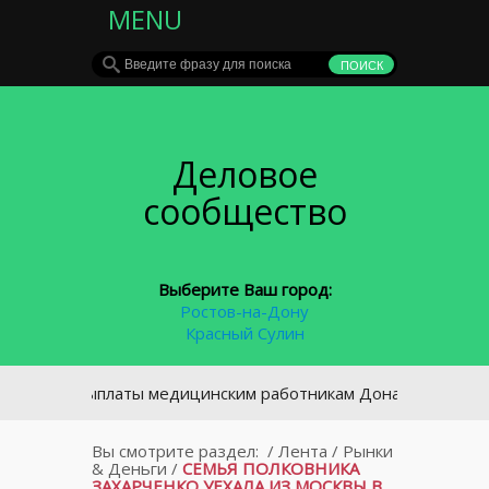
MENU
Деловое
сообщество
Выберите Ваш город:
Ростов-на-Дону
Красный Сулин
На выплаты медицинским работникам Дона выделено 27 мл
Вы смотрите раздел:
/
Лента
/
Рынки
& Деньги
/
СЕМЬЯ ПОЛКОВНИКА
ЗАХАРЧЕНКО УЕХАЛА ИЗ МОСКВЫ В