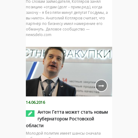
По словам займодателя, Котляров занял
позицию «отдам (долг – прим.ред.), когда
захочу – я без пяти минут депутат Госдумы, а
вы никто». Анатолий Котляров считает, что
партнёр по бизнесу имел намерение его
обмануть. Деловое сообщество —
newsdelo.com
14.06.2016
Антон Гетта может стать новым
губернатором Ростовской
области
Молодой политик имеет шансы сначала