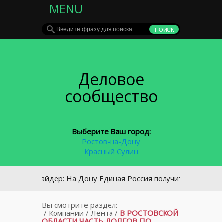
MENU
Деловое
сообщество
Выберите Ваш город:
Ростов-на-Дону
Красный Сулин
Инсайдер: На Дону Единая Россия получит 2 места в списк
Вы смотрите раздел:
/
Компании
/
Лента
/
В РОСТОВСКОЙ
ОБЛАСТИ ЧАСТЬ ДОЛГОВ ПО