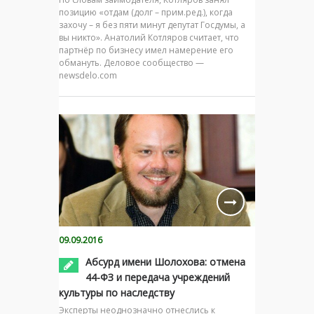
позицию «отдам (долг – прим.ред.), когда
захочу – я без пяти минут депутат Госдумы, а
вы никто». Анатолий Котляров считает, что
партнёр по бизнесу имел намерение его
обмануть. Деловое сообщество —
newsdelo.com
09.09.2016
Абсурд имени Шолохова: отмена
44-ФЗ и передача учреждений
культуры по наследству
Эксперты неоднозначно отнеслись к