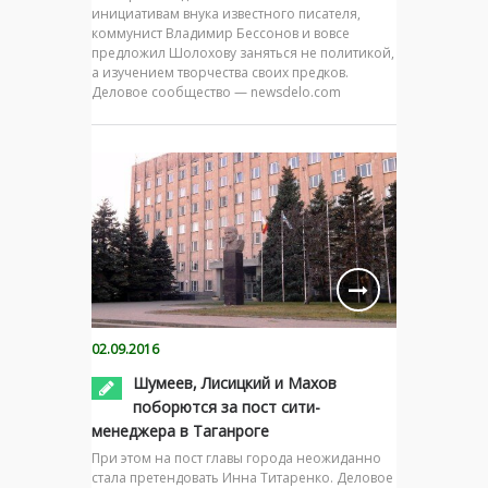
инициативам внука известного писателя,
коммунист Владимир Бессонов и вовсе
предложил Шолохову заняться не политикой,
а изучением творчества своих предков.
Деловое сообщество — newsdelo.com
02.09.2016
Шумеев, Лисицкий и Махов
поборются за пост сити-
менеджера в Таганроге
При этом на пост главы города неожиданно
стала претендовать Инна Титаренко. Деловое