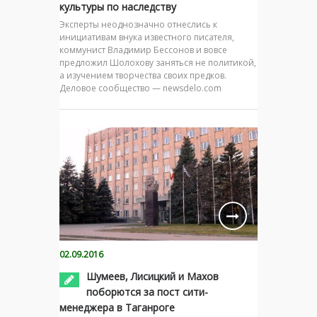
культуры по наследству
Эксперты неоднозначно отнеслись к
инициативам внука известного писателя,
коммунист Владимир Бессонов и вовсе
предложил Шолохову заняться не политикой,
а изучением творчества своих предков.
Деловое сообщество — newsdelo.com
02.09.2016
Шумеев, Лисицкий и Махов
поборются за пост сити-
менеджера в Таганроге