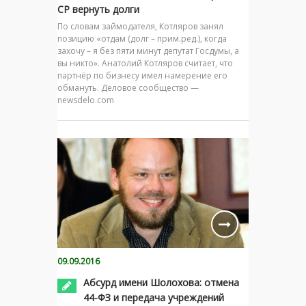
СР вернуть долги
По словам займодателя, Котляров занял
позицию «отдам (долг – прим.ред.), когда
захочу – я без пяти минут депутат Госдумы, а
вы никто». Анатолий Котляров считает, что
партнёр по бизнесу имел намерение его
обмануть. Деловое сообщество —
newsdelo.com
09.09.2016
Абсурд имени Шолохова: отмена
44-ФЗ и передача учреждений