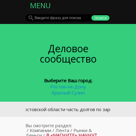
MENU
Деловое
сообщество
Выберите Ваш город:
Ростов-на-Дону
Красный Сулин
В Ростовской области часть долгов по зарплате выплачен
Вы смотрите раздел:
/
Компании
/
Лента
/
Рынки &
Деньги
/
В «МАГНИТЕ» НАЧНУТ