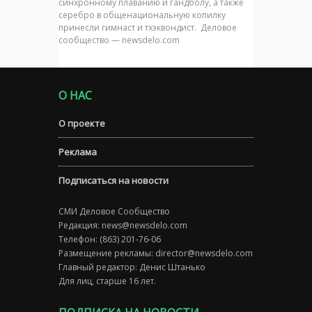
синхронному плаванию и гандболу, а также
серебро в общенациональную копилку
принесли гимнаст и тхэквондист. Деловое
сообщество — newsdelo.com
О НАС
О проекте
Реклама
Подписаться на новости
СМИ Деловое Сообщество
Редакция:
news@newsdelo.com
Телефон: (863) 201-76-06
Размещение рекламы:
director@newsdelo.com
Главный редактор: Денис Штанько
Для лиц, старше 16 лет.