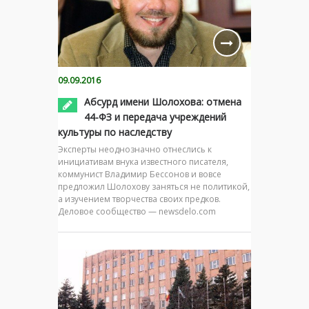
09.09.2016
Абсурд имени Шолохова: отмена
44-ФЗ и передача учреждений
культуры по наследству
Эксперты неоднозначно отнеслись к
инициативам внука известного писателя,
коммунист Владимир Бессонов и вовсе
предложил Шолохову заняться не политикой,
а изучением творчества своих предков.
Деловое сообщество — newsdelo.com