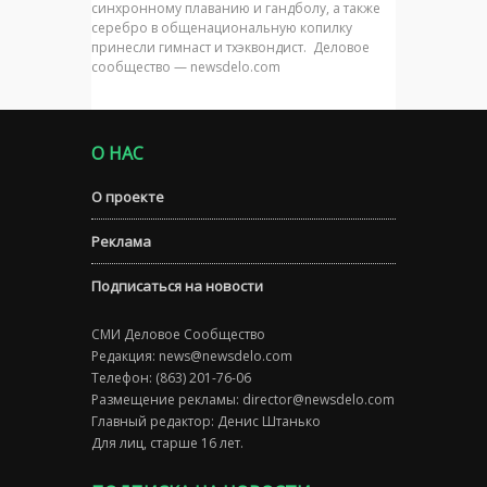
синхронному плаванию и гандболу, а также
серебро в общенациональную копилку
принесли гимнаст и тхэквондист. Деловое
сообщество — newsdelo.com
О НАС
О проекте
Реклама
Подписаться на новости
СМИ Деловое Сообщество
Редакция:
news@newsdelo.com
Телефон: (863) 201-76-06
Размещение рекламы:
director@newsdelo.com
Главный редактор: Денис Штанько
Для лиц, старше 16 лет.