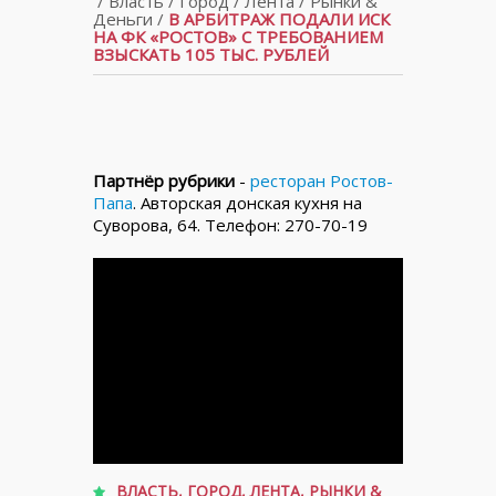
/
Власть
/
Город
/
Лента
/
Рынки &
Деньги
/
В АРБИТРАЖ ПОДАЛИ ИСК
НА ФК «РОСТОВ» С ТРЕБОВАНИЕМ
ВЗЫСКАТЬ 105 ТЫС. РУБЛЕЙ
Партнёр рубрики
-
ресторан Ростов-
Папа
. Авторская донская кухня на
Суворова, 64. Телефон: 270-70-19
ВЛАСТЬ
,
ГОРОД
,
ЛЕНТА
,
РЫНКИ &