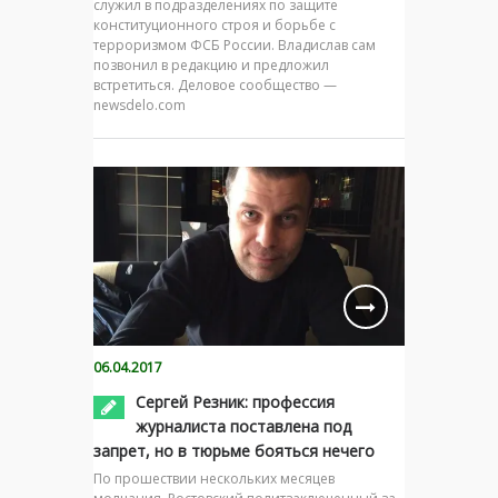
служил в подразделениях по защите
конституционного строя и борьбе с
терроризмом ФСБ России. Владислав сам
позвонил в редакцию и предложил
встретиться. Деловое сообщество —
newsdelo.com
06.04.2017
Сергей Резник: профессия
журналиста поставлена под
запрет, но в тюрьме бояться нечего
По прошествии нескольких месяцев