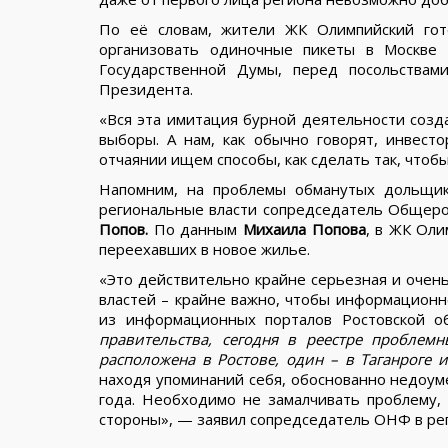
По её словам, жители ЖК Олимпийский гот
организовать одиночные пикеты в Москве
Государственной Думы, перед посольства
Президента.
«Вся эта имитация бурной деятельности созда
выборы. А нам, как обычно говорят, инвест
отчаянии ищем способы, как сделать так, чтоб
Напомним, на проблемы обманутых дольщи
региональные власти сопредседатель Общеро
Попов.
По данным
Михаила Попова
, в ЖК Оли
переехавших в новое жилье.
«Это действительно крайне серьезная и очень
властей – крайне важно, чтобы информационн
из информационных порталов Ростовской 
правительства, сегодня в реестре проблем
расположена в Ростове, один – в Таганроге и
находя упоминаний себя, обоснованно недоуме
года. Необходимо не замалчивать проблему,
стороны», — заявил сопредседатель ОНФ в р