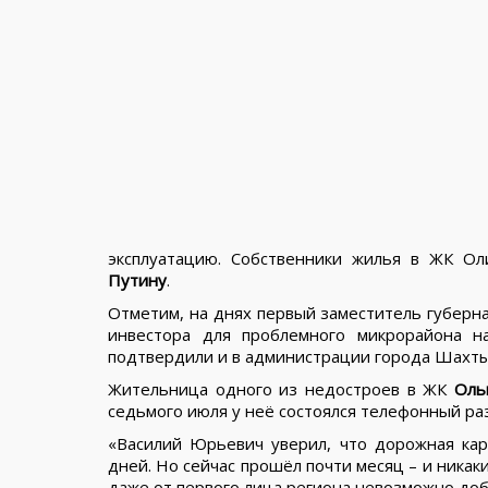
эксплуатацию. Собственники жилья в ЖК О
Путину
.
Отметим, на днях первый заместитель губерн
инвестора для проблемного микрорайона н
подтвердили и в администрации города Шахты
Жительница одного из недостроев в ЖК
Оль
седьмого июля у неё состоялся телефонный ра
«Василий Юрьевич уверил, что дорожная ка
дней. Но сейчас прошёл почти месяц – и никак
даже от первого лица региона невозможно до