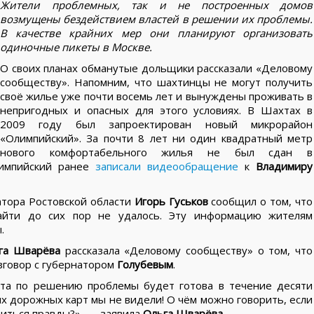
Жители проблемных, так и не построенных домов
возмущены бездействием властей в решении их проблемы.
В качестве крайних мер они планируют организовать
одиночные пикеты в Москве.
О своих планах обманутые дольщики рассказали «Деловому
сообществу». Напомним, что шахтинцы не могут получить
своё жилье уже почти восемь лет и вынуждены проживать в
непригодных и опасных для этого условиях. В Шахтах в
2009 году был запроектирован новый микрорайон
«Олимпийский». За почти 8 лет ни один квадратный метр
нового комфортабельного жилья не был сдан в
лимпийский ранее
записали видеообращение
к
Владимиру
атора Ростовской области
Игорь Гуськов
сообщил о том, что
айти до сих пор не удалось. Эту информацию жителям
.
га Шварёва
рассказала «Деловому сообществу» о том, что
зговор с губернатором
Голубевым
.
рта по решению проблемы будет готова в течение десяти
их дорожных карт мы не видели! О чём можно говорить, если
биться правды?», — заявила
Ольга Шварёва
.