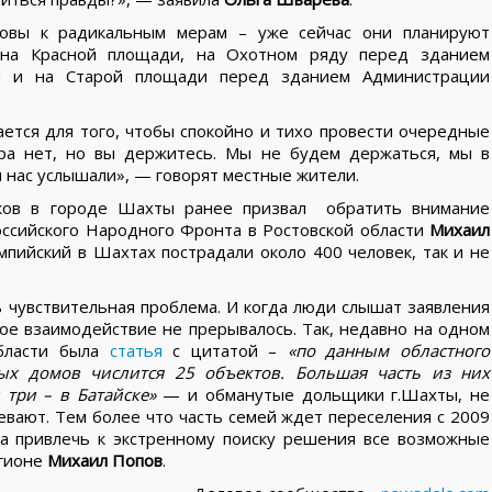
овы к радикальным мерам – уже сейчас они планируют
 на Красной площади, на Охотном ряду перед зданием
ми и на Старой площади перед зданием Администрации
ется для того, чтобы спокойно и тихо провести очередные
ора нет, но вы держитесь. Мы не будем держаться, мы в
ы нас услышали», — говорят местные жители.
ков в городе Шахты ранее призвал обратить внимание
ссийского Народного Фронта в Ростовской области
Михаил
мпийский в Шахтах пострадали около 400 человек, так и не
 чувствительная проблема. И когда люди слышат заявления
ое взаимодействие не прерывалось. Так, недавно на одном
области была
статья
с цитатой –
«по данным областного
ных домов числится 25 объектов. Большая часть из них
 три – в Батайске»
— и обманутые дольщики г.Шахты, не
вают. Тем более что часть семей ждет переселения с 2009
 а привлечь к экстренному поиску решения все возможные
егионе
Михаил Попов
.