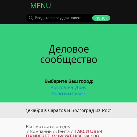
MENU
Деловое
сообщество
Выберите Ваш город:
Ростов-на-Дону
Красный Сулин
С 24 декабря в Саратов и Волгоград из Ростова можно буде
Вы смотрите раздел:
/
Компании
/
Лента
/
ТАКСИ UBER
ПРИВЕЗЕТ МОРОЖЕНОЕ ЗА 100