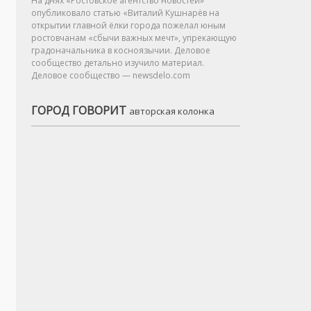
На днях «Ростовское агентство новостей»
опубликовало статью «Виталий Кушнарёв на
открытии главной ёлки города пожелал юным
ростовчанам «сбычи важных мечт», упрекающую
градоначальника в косноязычии. Деловое
сообщество детально изучило материал.
Деловое сообщество — newsdelo.com
ГОРОД ГОВОРИТ
авторская колонка