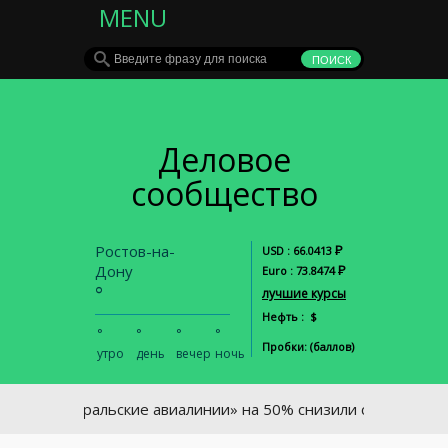
MENU
Деловое
сообщество
Ростов-на-
Р
USD : 66.0413
Дону
Р
Euro : 73.8474
°
лучшие курсы
Нефть : $
°
°
°
°
Пробки: (баллов)
утро
день
вечер
ночь
«Уральские авиалинии» на 50% снизили стоимость детс