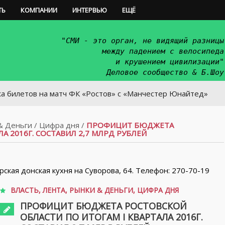
ТЬ
КОМПАНИИ
ИНТЕРВЬЮ
ЕЩЁ
"СМИ - это орган, не видящий разницы
между падением с велосипеда
и крушением цивилизации"
Деловое сообщество & Б.Шоу
в на матч ФК «Ростов» с «Манчестер Юнайтед»
& Деньги
/
Цифра дня
/
ПРОФИЦИТ БЮДЖЕТА
А 2016Г. СОСТАВИЛ 2,7 МЛРД РУБЛЕЙ
орская донская кухня на Суворова, 64. Телефон: 270-70-19
ВЛАСТЬ
,
ЛЕНТА
,
РЫНКИ & ДЕНЬГИ
,
ЦИФРА ДНЯ
ПРОФИЦИТ БЮДЖЕТА РОСТОВСКОЙ
ОБЛАСТИ ПО ИТОГАМ I КВАРТАЛА 2016Г.