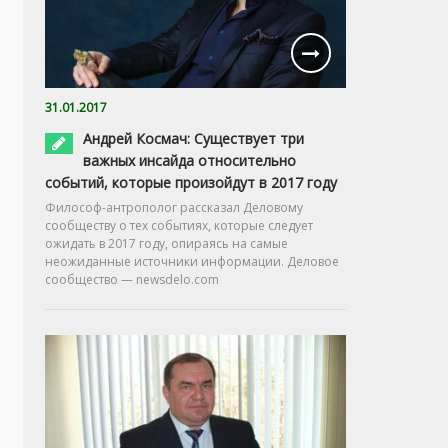
31.01.2017
Андрей Космач: Существует три
важных инсайда относительно
событий, которые произойдут в 2017 году
Философ-антрополог рассказал Деловому
сообществу о тех событиях, которые следует
ожидать в 2017 году, опираясь на самые
неожиданные источники информации. Деловое
сообщество — newsdelo.com