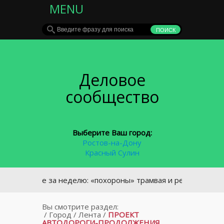
MENU
Деловое
сообщество
Выберите Ваш город:
Ростов-на-Дону
Красный Сулин
лавное за неделю: «похороны» трамвая и ремонт на мосту Ст
Вы смотрите раздел:
/
Город
/
Лента
/
ПРОЕКТ
АВТОДОРОГИ-ПРОДОЛЖЕНИЯ