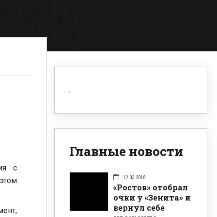
Главные новости
ия с
12.03.2018
этом
«Ростов» отобрал
очки у «Зенита» и
вернул себе
ент,