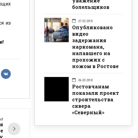
уважение
ующих
болельщиков
07.03.2018
ся из
Опубликовано
видео
задержания
и!
наркомана,
напавшего на
прохожих с
ножом в Ростове
06.03.2018
Ростовчанам
показали проект
строительства
сквера
«Северный»
АЛ
я
ие
у