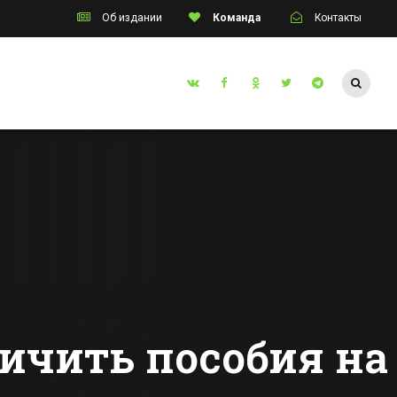
Об издании
Команда
Контакты
Таганрог
ем
Пробку из
осов» в
трамваев собрал
улине
брошенный на
путях «Мерседес»
Все новости Таганрога
нец
личить пособия на