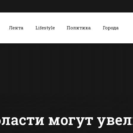
Лента
Lifestyle
Политика
Города
к
Красный Сулин
Над Ростовом
Победител
больше не будут
«Битвы гол
испытывать
Красном С
вертолеты
стал
сти Батайска
Все новости Красного Сулина
новошахти
бласти могут уве