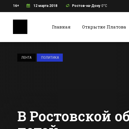
16+
12 марта 2018
Ростов-на-Дону
0°C
Главная
Открытие Платова
Ростов-на-Дону
Батайс
В Ростове в районе
старого аэропорта
ЛЕНТА
ПОЛИТИКА
временно
отключат свет
Все новости Ростова-на-Дону
Все ново
В Ростовской о