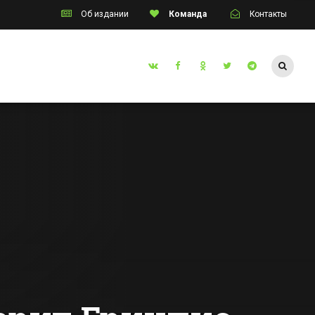
Об издании
Команда
Контакты
Таганрог
Житель Таганрога
инском
без рук и без ног
емей
стал чемпионом
 из
мира по карате
Все новости Таганрога
о жилья