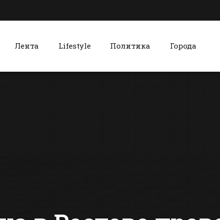
Лента
Lifestyle
Политика
Города
к
Красный Сулин
Мэр Батайска
В
посетил пункт
Красносул
технического
районе 8 с
оснащения
переселили
сти Батайска
Все новости Красного Сулина
вагонов
аварийног