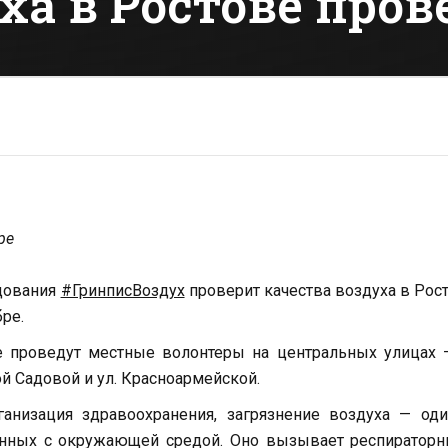
ха в Ростове про
бре
едования
#ГринписВоздух
проверит качества воздуха в Рос
ре.
е проведут местные волонтеры на центральных улицах 
й Садовой и ул. Красноармейской.
анизация здравоохранения, загрязнение воздуха — оди
анных с окружающей средой. Оно вызывает респираторн