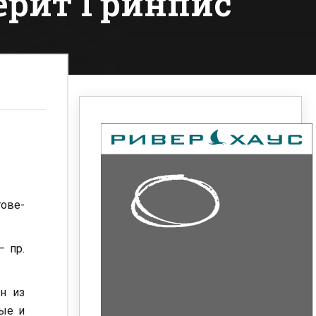
верит Гринпис
тове-
— пр.
н из
ые и