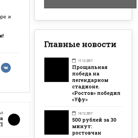
аре и
и!
Главные новости
11.12.2017
Прощальная
победа на
легендарном
стадионе.
«Ростов» победил
«Уфу»
АЛ
10.12.2017
на
500 рублей за 30
П
минут:
ростовчан