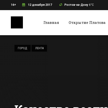
16+
12 декабря 2017
Ростов-на-Дону
6°C
Главная
Открытие Платова
Ростов-на-Дону
Батайс
Сан-Франциско
заменили на
ГОРОД
ЛЕНТА
Ростов: ошибку на
автобусах в
Все новости Ростова-на-Дону
Все ново
Платов исправили