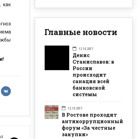
, как
гноз
Главные новости
риема
лужбы
12.10.2017
Денис
и!
Станиславов: в
России
происходит
санация всей
банковской
системы
12.10.2017
В Ростове проходит
антикоррупционный
форум «За честные
закупки»
АЛ