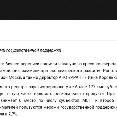
ами государственной поддержки
сти бизнес-переписи подвели накануне на пресс-конферен
амойлова, замминистра экономического развития Росто
рион Месхи, а также директор АНО «РРАПП» Инна Королько
ного реестра, зарегистрировано уже более 177 тыс субъ
ят пятую часть валового регионального продукта. При
занимает 6 место по числу субъектов МСП, и второе 
нимателей пользуются мерами государственной поддержки
я в 2,7%.