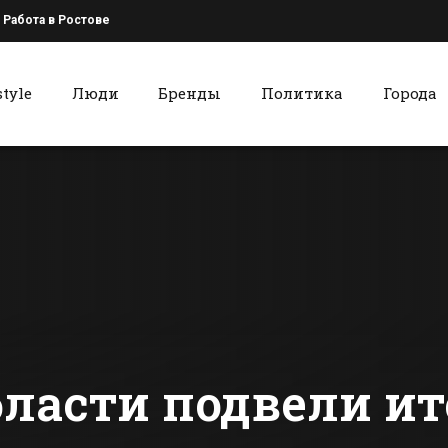
Работа в Ростове
style
Люди
Бренды
Политика
Города
к
Красный Сулин
Вечером на рынке
Спортсменк
в Батайске
Красного С
тушили пожар
приехала с
серебром и
сти Батайска
Все новости Красного Сулина
Краснодар
края
бласти подвели ит