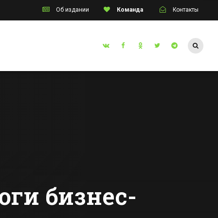
Об издании
Команда
Контакты
Таганрог
а из
Двух жителей
улина
Ростовской
области осудят за
з
попытку продать
Все новости Таганрога
ского
человека за 1,5
млн руб
оги бизнес-