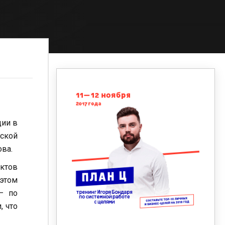
ции в
вской
ва.
ектов
 этом
– по
, что