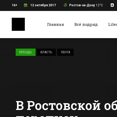
16+
12 октября 2017
Ростов-на-Дону
12°C
Главная
Всё подряд
Life
Ростов-на-Дону
Батайс
В Ростове
открылись три
БРЕНДЫ
ВЛАСТЬ
ЛЕНТА
новых детских
сада
Все новости Ростова-на-Дону
Все ново
В Ростовской о